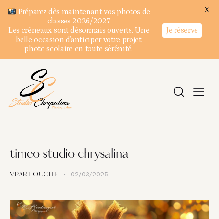
X
Préparez dès maintenant vos photos de
classes 2026/2027
Je réserve
Les créneaux sont désormais ouverts. Une
belle occasion d’anticiper votre projet
photo scolaire en toute sérénité.
timeo studio chrysalina
02/03/2025
VPARTOUCHE