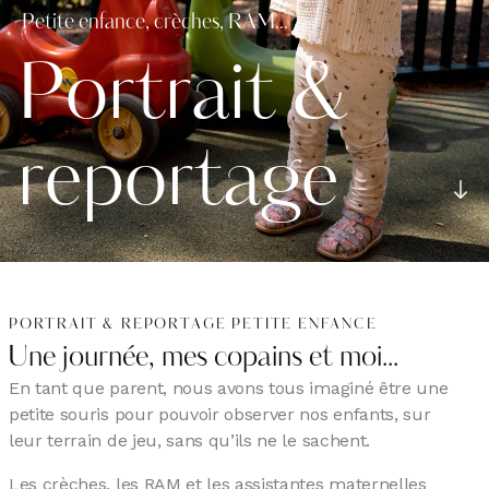
Petite enfance, crèches, RAM...
P
o
r
t
r
a
i
t
&
r
e
p
o
r
t
a
g
e
PORTRAIT & REPORTAGE PETITE ENFANCE
Une journée, mes copains et moi...
En tant que parent, nous avons tous imaginé être une
petite souris pour pouvoir observer nos enfants, sur
leur terrain de jeu, sans qu’ils ne le sachent.
Les crèches, les RAM et les assistantes maternelles