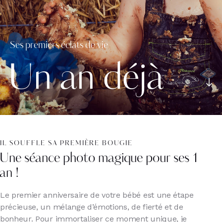
Ses premiers éclats de vie
U
n
a
n
d
é
j
à
IL SOUFFLE SA PREMIÈRE BOUGIE
Une séance photo magique pour ses 1
an !
Le premier anniversaire de votre bébé est une étape
précieuse, un mélange d’émotions, de fierté et de
bonheur. Pour immortaliser ce moment unique, je