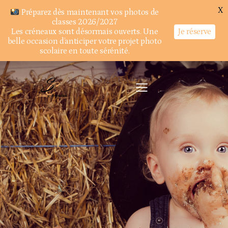
X
Préparez dès maintenant vos photos de
classes 2026/2027
Je réserve
Les créneaux sont désormais ouverts. Une
belle occasion d’anticiper votre projet photo
scolaire en toute sérénité.