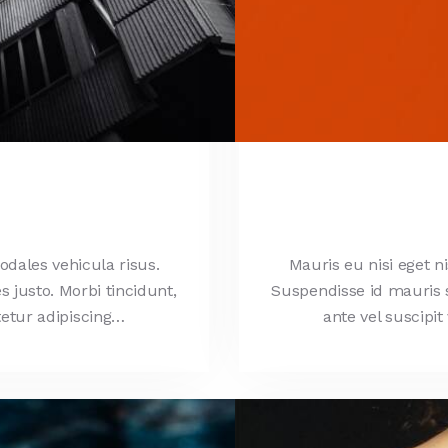
odales vehicula risus.
Mauris eu nisi eget n
s justo. Morbi tincidunt,
Suspendisse id mauris so
tetur adipiscing…
ante vel suscipi