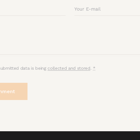
submitted data is being
collected and stored
.
*