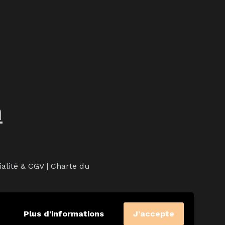
m
ialité & CGV
|
Charte du
Plus d'informations
J'accepte