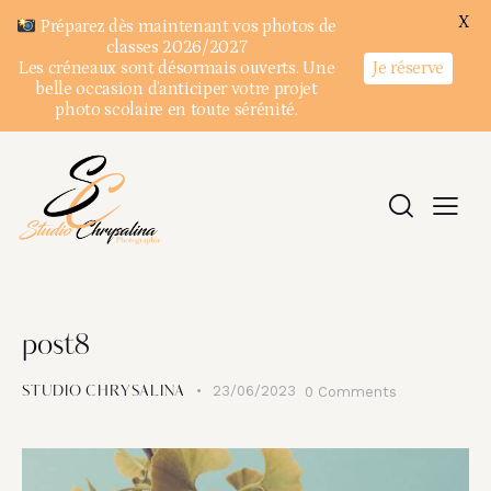
X
Préparez dès maintenant vos photos de
classes 2026/2027
Je réserve
Les créneaux sont désormais ouverts. Une
belle occasion d’anticiper votre projet
photo scolaire en toute sérénité.
post8
23/06/2023
0
Comments
STUDIO CHRYSALINA