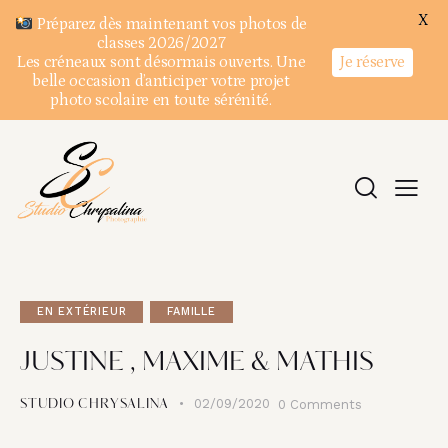
X
Préparez dès maintenant vos photos de
classes 2026/2027
Je réserve
Les créneaux sont désormais ouverts. Une
belle occasion d’anticiper votre projet
photo scolaire en toute sérénité.
EN EXTÉRIEUR
FAMILLE
JUSTINE , MAXIME & MATHIS
02/09/2020
0
Comments
STUDIO CHRYSALINA