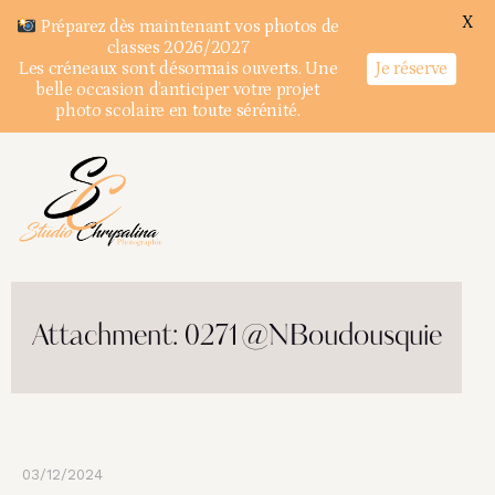
X
Préparez dès maintenant vos photos de
classes 2026/2027
Je réserve
Les créneaux sont désormais ouverts. Une
belle occasion d’anticiper votre projet
photo scolaire en toute sérénité.
Attachment: 0271@NBoudousquie
03/12/2024