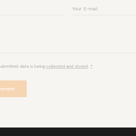
submitted data is being
collected and stored
.
*