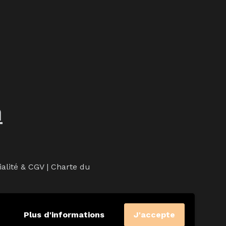
m
ialité & CGV
|
Charte du
Plus d'informations
J'accepte