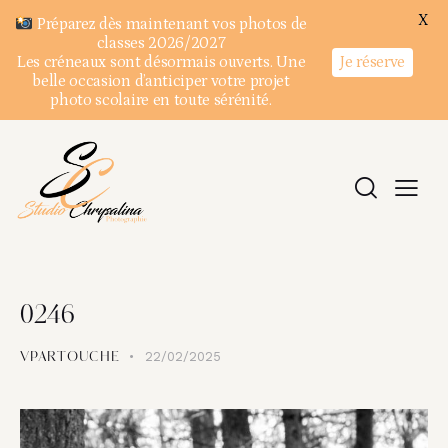
X
Préparez dès maintenant vos photos de
classes 2026/2027
Je réserve
Les créneaux sont désormais ouverts. Une
belle occasion d’anticiper votre projet
photo scolaire en toute sérénité.
0246
22/02/2025
VPARTOUCHE