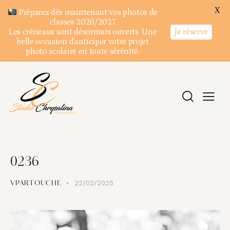
X
Préparez dès maintenant vos photos de
classes 2026/2027
Je réserve
Les créneaux sont désormais ouverts. Une
belle occasion d’anticiper votre projet
photo scolaire en toute sérénité.
0236
22/02/2025
VPARTOUCHE