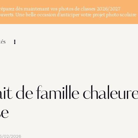
éparez dès maintenant vos photos de classes 2026/2027
verts. Une belle occasion d’anticiper votre projet photo scolaire 
tés
it de famille chaleur
se
5/02/2026