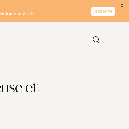
X
Je réserve
en toute sérénité.
euse et