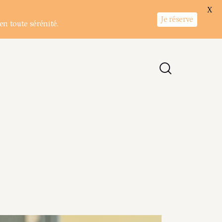
X
Je réserve
en toute sérénité.