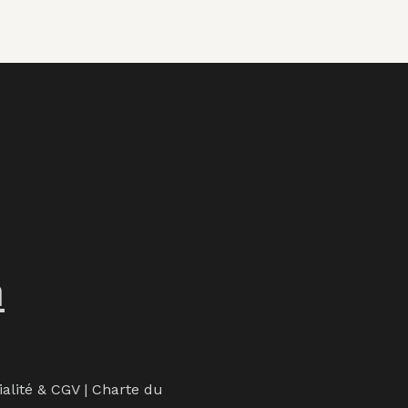
m
ialité & CGV
|
Charte du