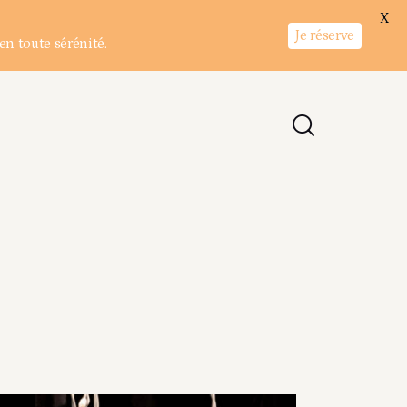
X
Je réserve
en toute sérénité.