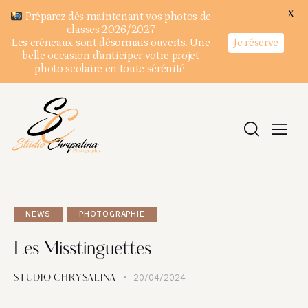
X
Préparez dès maintenant vos photos de
classes 2026/2027
Je réserve
Les créneaux sont désormais ouverts. Une
belle occasion d’anticiper votre projet
photo scolaire en toute sérénité.
NEWS
PHOTOGRAPHIE
Les Misstinguettes
20/04/2024
STUDIO CHRYSALINA