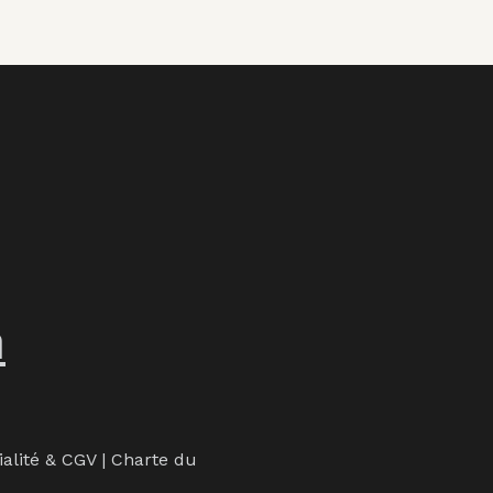
m
ialité & CGV
|
Charte du