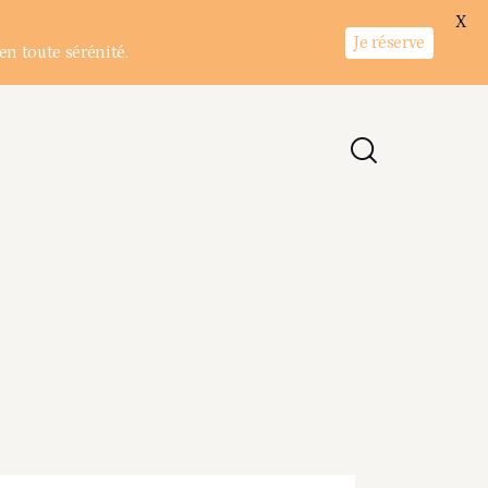
X
Je réserve
en toute sérénité.