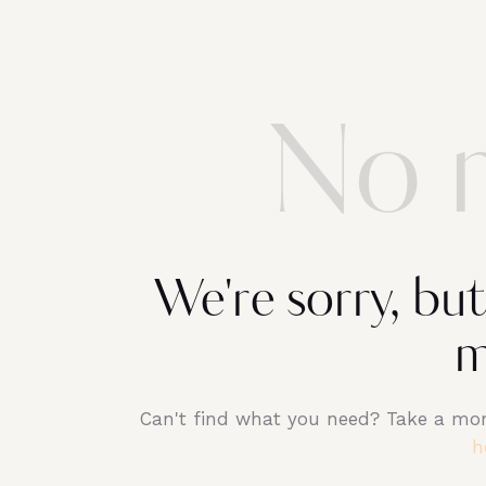
No r
We're sorry, bu
m
Can't find what you need? Take a mo
h