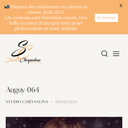
X
Préparez dès maintenant vos photos de
classes 2026/2027
Je réserve
Les créneaux sont désormais ouverts. Une
belle occasion d’anticiper votre projet
photo scolaire en toute sérénité.
Auguy-064
09/09/2024
STUDIO CHRYSALINA